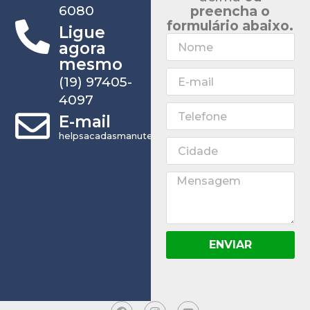
6080
preencha o
formulário abaixo.
Ligue
agora
mesmo
(19) 97405-
4097
E-mail
helpsacadasmanutencao@gmail.com
ENVIAR