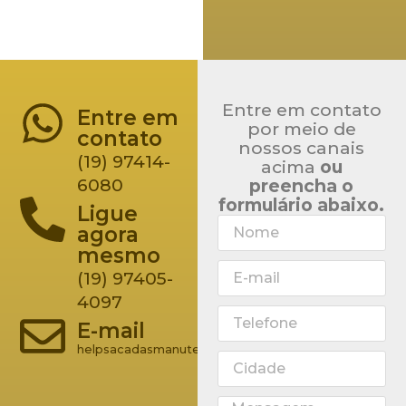
Entre em contato
Entre em
por meio de
contato
nossos canais
(19) 97414-
acima
ou
6080
preencha o
formulário abaixo.
Ligue
agora
mesmo
(19) 97405-
4097
E-mail
helpsacadasmanutencao@gmail.com